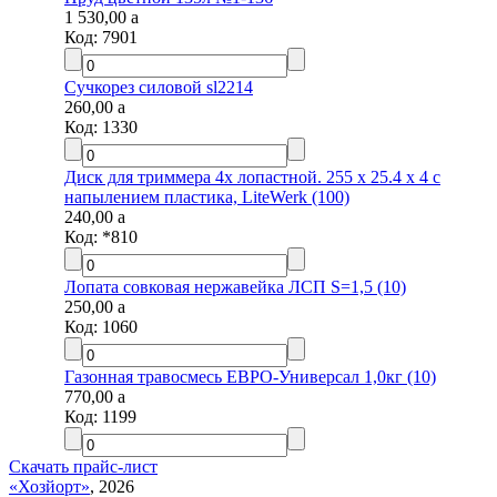
1 530,00
a
Код:
7901
Сучкорез силовой sl2214
260,00
a
Код:
1330
Диск для триммера 4х лопастной. 255 х 25.4 х 4 с
напылением пластика, LiteWerk (100)
240,00
a
Код:
*810
Лопата совковая нержавейка ЛСП S=1,5 (10)
250,00
a
Код:
1060
Газонная травосмесь ЕВРО-Универсал 1,0кг (10)
770,00
a
Код:
1199
Скачать прайс-лист
«Хозйорт»
, 2026