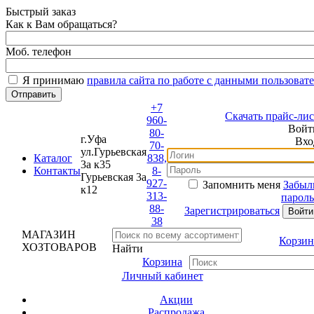
Быстрый заказ
Как к Вам обращаться?
Моб. телефон
Я принимаю
правила сайта по работе с данными пользовате
+7
Скачать прайс-лист
960-
Войти
80-
г.Уфа
Вход
70-
ул.Гурьевская
Каталог
838,
3а к35
Контакты
8-
Гурьевская 3а
927-
Запомнить меня
Забыли
к12
313-
пароль?
88-
Зарегистрироваться
38
МАГАЗИН
Корзина
ХОЗТОВАРОВ
Найти
Корзина
Личный кабинет
Акции
Распродажа