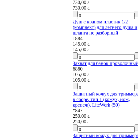
730,00
a
730,00
a
Душ с краном пластик 1/2
(комплект) для летнего душа и
шланга не разборный
1884
145,00
a
145,00
a
Захват для банок проволочный
6860
105,00
a
105,00
a
Защитный кожух для триммера
в сборе, тип 1 (кожух, нож,
крепеж), LiteWerk (50)
*847
250,00
a
250,00
a
Защитный кожух для триммера