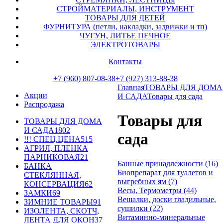
СТРОЙМАТЕРИАЛЫ, ИНСТРУМЕНТ
ТОВАРЫ ДЛЯ ДЕТЕЙ
ФУРНИТУРА (петли, накладки, задвижки и тп)
ЧУГУН, ЛИТЬЕ ПЕЧНОЕ
ЭЛЕКТРОТОВАРЫ
Контакты
+7 (960) 807-08-38
+7 (927) 313-88-38
Главная
ТОВАРЫ ДЛЯ ДОМА
Акции
И САДА
Товары для сада
Распродажа
Товары для
ТОВАРЫ ДЛЯ ДОМА
И САДА
1802
сада
!!! СПЕЦ.ЦЕНА
515
АГРИЛ, ПЛЕНКА
ПАРНИКОВАЯ
21
Банные принадлежности (16)
БАНКА
Биопрепарат для туалетов и
СТЕКЛЯННАЯ,
выгребных ям (7)
КОНСЕРВАЦИЯ
62
Весы, Термометры (44)
ЗАМКИ
69
Вешалки, доски гладильные,
ЗИМНИЕ ТОВАРЫ
91
сушилки (22)
ИЗОЛЕНТА, СКОТЧ,
Витаминно-минеральные
ЛЕНТА ДЛЯ ОКОН
37