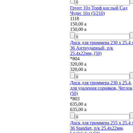
Грунт 10л Торф кислый Сад
Чудес 10л (5/210)
1118
150,00
a
150,00
a
Диск для триммера 230 х 25.4 х
36 Антиударный, п/к
25.4х22мм, (50)
*804
320,00
a
320,00
a
Диск для триммера 230 х 25.4,
для удаления сорняков, Чеглок
(50)
*803
635,00
a
635,00
a
Диск для триммера 255 х 25.4 х
36 Standart, п/к 25.4х22мм,