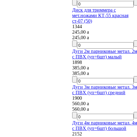
Диск для триммера с
мет.ножами КТ-55 красная
ст-07 (50)
1344
245,00
a
245,00
a
Дуги 2м парниковые метал. 2м
с ПВХ (уп=6шт) малый
1898
385,00
a
385,00
a
Дуги 3м парниковые метал. 3м
с ПВХ (уп=6шт) средний
1900
560,00
a
560,00
a
Дуги 4м парниковые метал. 4м
с ПВХ (уп=6шт) большой
2152