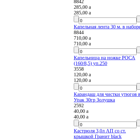
8842
285,00
a
285,00
a
Капельная лента 30 м. в наборе
8844
710,00
a
710,00
a
Капельница на ножке РОСА
(160/8,5) уп.250
3558
120,00
a
120,00
a
Карандаш для чистки утюгов в
Упак 30гр Золушка
2592
40,00
a
40,00
a
Кастрюля 3,0л АП со ст.
крышкой Гранит black