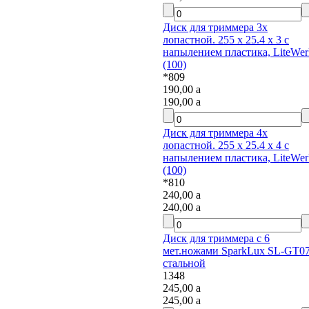
Диск для триммера 3х
лопастной. 255 х 25.4 х 3 с
напылением пластика, LiteWerk
(100)
*809
190,00
a
190,00
a
Диск для триммера 4х
лопастной. 255 х 25.4 х 4 с
напылением пластика, LiteWerk
(100)
*810
240,00
a
240,00
a
Диск для триммера с 6
мет.ножами SparkLux SL-GT07
стальной
1348
245,00
a
245,00
a