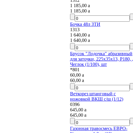
1312
1 185,00
a
1 185,00
a
Бочка 48л ЗТИ
1313
1 640,00
a
1 640,00
a
Брусок "Лодочка" абразивный
для заточки, 225х35х13, Р180, ,
Чеглок (1/100), шт
*801
60,00
a
60,00
a
Веткорез штанговый с
ножовкой ВКШ с/ш (1/12)
0396
645,00
a
645,00
a
Газонная травосмесь ЕВРО-