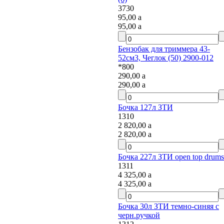
3730
95,00
a
95,00
a
Бензобак для триммера 43-
52см3, Чеглок (50) 2900-012
*800
290,00
a
290,00
a
Бочка 127л ЗТИ
1310
2 820,00
a
2 820,00
a
Бочка 227л ЗТИ open top drums
1311
4 325,00
a
4 325,00
a
Бочка 30л ЗТИ темно-синяя с
черн.ручкой