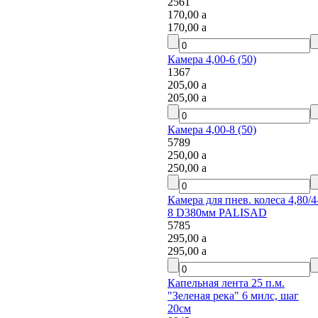
2561
170,00
a
170,00
a
Камера 4,00-6 (50)
1367
205,00
a
205,00
a
Камера 4,00-8 (50)
5789
250,00
a
250,00
a
Камера для пнев. колеса 4,80/4-
8 D380мм PALISAD
5785
295,00
a
295,00
a
Капельная лента 25 п.м.
"Зеленая река" 6 милс, шаг
20см