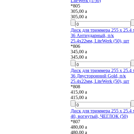
LiteWerk (1/50)
*805
305,00
a
305,00
a
Диск для триммера 255 х 25.4 х
36 Антиударный, п/к
25.4х22мм, LiteWerk (50), шт
*806
345,00
a
345,00
a
Диск для триммера 255 х 25.4 х
36 Двусторонний Gold, п/к
25.4х22мм, LiteWerk (50), шт
*808
415,00
a
415,00
a
Диск для триммера 255 х 25.4 х
40, вогнутый, ЧЕГЛОК (50)
*807
480,00
a
480,00
a