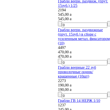
Грабли веерн. раздвиж. (прут.
15зуб.) 1/25
2194
545,00
a
545,00
a
Грабли веерн. раздвижные
(прут. 15зуб.) в сборе с
усиленным метал. фиксатором
(10)
4497
470,00
a
470,00
a
Грабли веерные 22 зуб
проволочные оцинк/
крашенные (10шт)
2273
190,00
a
190,00
a
Грабли ГВ 14 НЕРЖ 1/10
1237
245,00
a