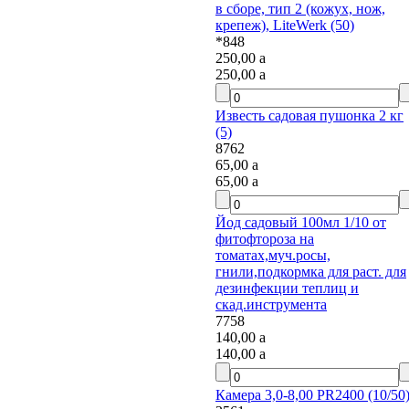
в сборе, тип 2 (кожух, нож,
крепеж), LiteWerk (50)
*848
250,00
a
250,00
a
Известь садовая пушонка 2 кг
(5)
8762
65,00
a
65,00
a
Йод садовый 100мл 1/10 от
фитофтороза на
томатах,муч.росы,
гнили,подкормка для раст. для
дезинфекции теплиц и
скад.инструмента
7758
140,00
a
140,00
a
Камера 3,0-8,00 PR2400 (10/50)