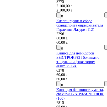
8775
2 100,00
a
2 100,00
a
Клапан ручки в сборе
брандспойта опрыскивателя
Гардения, Лазурит (12)
2296
60,00
a
60,00
a
Клипса для помидоров
БЫСТРОКРЕП большая с
защелкой и фиксатором
40шт./25 ВХ
6378
60,00
a
60,00
a
Ключ для бензоинструмента,
свечной 17 х 19мм, ЧЕГЛОК
(160)
*815
95,00
a