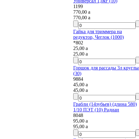
Универсал 1,0кг (10)
1199
770,00
a
770,00
a
Гайка для триммера на
редуктор, Чеглок (1000)
*802
25,00
a
25,00
a
Горшок для рассады 3л круглые
(30)
9884
45,00
a
45,00
a
Грабли (14зубьев) (длина 580)
1/10 ПЭТ (10) Радиан
8048
95,00
a
95,00
a