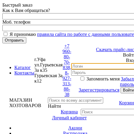
Быстрый заказ
Как к Вам обращаться?
Моб. телефон
Я принимаю
правила сайта по работе с данными пользовате
+7
Скачать прайс-лист
960-
Войти
80-
г.Уфа
Вход
70-
ул.Гурьевская
Каталог
838,
3а к35
Контакты
8-
Гурьевская 3а
927-
Запомнить меня
Забыли
к12
313-
пароль?
88-
Зарегистрироваться
38
МАГАЗИН
Корзина
ХОЗТОВАРОВ
Найти
Корзина
Личный кабинет
Акции
Распродажа