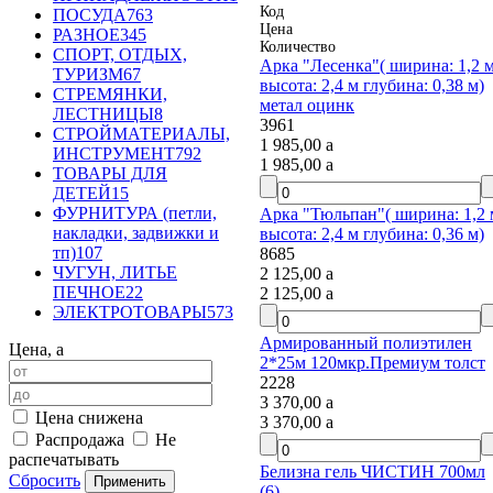
Код
ПОСУДА
763
Цена
РАЗНОЕ
345
Количество
СПОРТ, ОТДЫХ,
Арка "Лесенка"( ширина: 1,2 м
ТУРИЗМ
67
высота: 2,4 м глубина: 0,38 м)
СТРЕМЯНКИ,
метал оцинк
ЛЕСТНИЦЫ
8
3961
СТРОЙМАТЕРИАЛЫ,
1 985,00
a
ИНСТРУМЕНТ
792
1 985,00
a
ТОВАРЫ ДЛЯ
ДЕТЕЙ
15
ФУРНИТУРА (петли,
Арка "Тюльпан"( ширина: 1,2 м
накладки, задвижки и
высота: 2,4 м глубина: 0,36 м)
тп)
107
8685
ЧУГУН, ЛИТЬЕ
2 125,00
a
ПЕЧНОЕ
22
2 125,00
a
ЭЛЕКТРОТОВАРЫ
573
Армированный полиэтилен
Цена,
a
2*25м 120мкр.Премиум толст
2228
3 370,00
a
Цена снижена
3 370,00
a
Распродажа
Не
распечатывать
Белизна гель ЧИСТИН 700мл
Сбросить
(6)