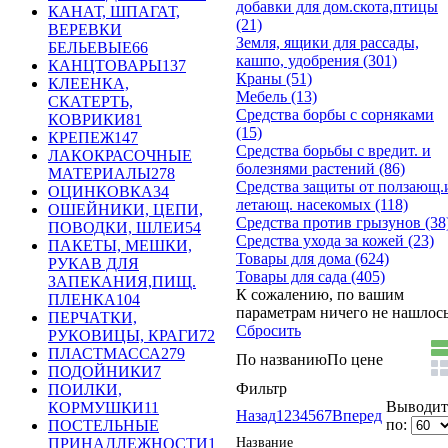
добавки для дом.скота,птицы
КАНАТ, ШПАГАТ,
(21)
ВЕРЕВКИ
Земля, ящики для рассады,
БЕЛЬЕВЫЕ
66
кашпо, удобрения (301)
КАНЦТОВАРЫ
137
Краны (51)
КЛЕЕНКА,
Мебель (13)
СКАТЕРТЬ,
Средства борбы с сорняками
КОВРИКИ
81
(15)
КРЕПЕЖ
147
Средства борьбы с вредит. и
ЛАКОКРАСОЧНЫЕ
болезнями растений (86)
МАТЕРИАЛЫ
278
Средства защиты от ползающ.и
ОЦИНКОВКА
34
летающ. насекомых (118)
ОШЕЙНИКИ, ЦЕПИ,
Средства против грызунов (38)
ПОВОДКИ, ШЛЕИ
54
Средства ухода за кожей (23)
ПАКЕТЫ, МЕШКИ,
Товары для дома (624)
РУКАВ ДЛЯ
Товары для сада (405)
ЗАПЕКАНИЯ,ПИЩ.
К сожалению, по вашим
ПЛЕНКА
104
параметрам ничего не нашлось.
ПЕРЧАТКИ,
Сбросить
РУКОВИЦЫ, КРАГИ
72
ПЛАСТМАССА
279
По названию
По цене
ПОДОЙНИКИ
7
Фильтр
ПОИЛКИ,
Выводить
КОРМУШКИ
11
Назад
1
2
3
4
5
6
7
Вперед
по:
ПОСТЕЛЬНЫЕ
Название
ПРИНАДЛЕЖНОСТИ
1