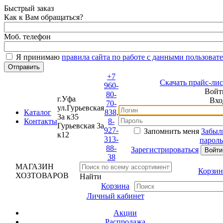
Быстрый заказ
Как к Вам обращаться?
Моб. телефон
Я принимаю
правила сайта по работе с данными пользовате
+7
Скачать прайс-лист
960-
Войти
80-
г.Уфа
Вход
70-
ул.Гурьевская
Каталог
838,
3а к35
Контакты
8-
Гурьевская 3а
927-
Запомнить меня
Забыли
к12
313-
пароль?
88-
Зарегистрироваться
38
МАГАЗИН
Корзина
ХОЗТОВАРОВ
Найти
Корзина
Личный кабинет
Акции
Распродажа