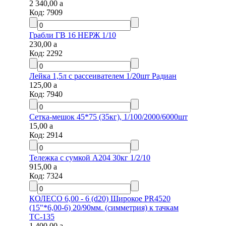
2 340,00
a
Код:
7909
Грабли ГВ 16 НЕРЖ 1/10
230,00
a
Код:
2292
Лейка 1,5л с рассеивателем 1/20шт Радиан
125,00
a
Код:
7940
Сетка-мешок 45*75 (35кг), 1/100/2000/6000шт
15,00
a
Код:
2914
Тележка с сумкой А204 30кг 1/2/10
915,00
a
Код:
7324
КОЛЕСО 6,00 - 6 (d20) Широкое PR4520
(15"*6,00-6) 20/90мм. (симметрия) к тачкам
ТС-135
1 400,00
a