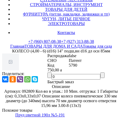
СТРОЙМАТЕРИАЛЫ, ИНСТРУМЕНТ
ТОВАРЫ ДЛЯ ДЕТЕЙ
ФУРНИТУРА (петли, накладки, задвижки и тп)
ЧУГУН, ЛИТЬЕ ПЕЧНОЕ
ЭЛЕКТРОТОВАРЫ
Контакты
+7 (960) 807-08-38
+7 (927) 313-88-38
Главная
ТОВАРЫ ДЛЯ ДОМА И САДА
Товары для сада
КОЛЕСО (4,00 - 6) (d16) 14" подш,вн d16 дл оси 85мм
Распродажа
false
СНО
Патент
Код
5790
750,00
a
Поделиться:
Быстрый заказ
Описание
Артикул: 092809 Кол-во в упак.: 10 Мин. отгрузка: 1 Габариты
(см): 0,33x0,33x0,07 Описание колесо пневматическое 330 мм
диаметр (до 340мм) высота 70 мм диаметр осевого отверстия
15,96 мм 3.00-8 (13х3)
Похожие товары
Пруд цветной 190л №5-191