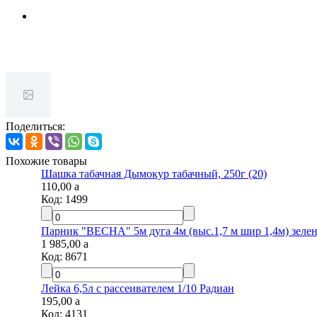
Поделиться:
Похожие товары
Шашка табачная Дымокур табачный, 250г (20)
110,00
a
Код:
1499
Парник "ВЕСНА" 5м дуга 4м (выс.1,7 м шир 1,4м) зеле
1 985,00
a
Код:
8671
Лейка 6,5л с рассеивателем 1/10 Радиан
195,00
a
Код:
4131