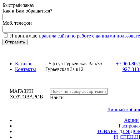
Быстрый заказ
Как к Вам обращаться?
Моб. телефон
Я принимаю
правила сайта по работе с данными пользовате
Каталог
г.Уфа ул.Гурьевская 3а к35
+7 960-80-70
Контакты
Гурьевская 3а к12
927-313-
МАГАЗИН
ХОЗТОВАРОВ
Найти
Личный кабине
Акции
Распродаж
ТОВАРЫ ДЛЯ ДОМ
!!! СПЕЦ.Ц