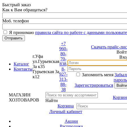
Быстрый заказ
Как к Вам обращаться?
Моб. телефон
Я принимаю
правила сайта по работе с данными пользовате
+7
Скачать прайс-лист
960-
Войти
80-
г.Уфа
Вход
70-
ул.Гурьевская
Каталог
838,
3а к35
Контакты
8-
Гурьевская 3а
927-
Запомнить меня
Забыли
к12
313-
пароль?
88-
Зарегистрироваться
38
МАГАЗИН
Корзина
ХОЗТОВАРОВ
Найти
Корзина
Личный кабинет
Акции
Распродажа