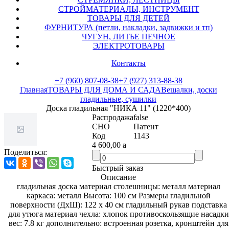
СТРОЙМАТЕРИАЛЫ, ИНСТРУМЕНТ
ТОВАРЫ ДЛЯ ДЕТЕЙ
ФУРНИТУРА (петли, накладки, задвижки и тп)
ЧУГУН, ЛИТЬЕ ПЕЧНОЕ
ЭЛЕКТРОТОВАРЫ
Контакты
+7 (960) 807-08-38
+7 (927) 313-88-38
Главная
ТОВАРЫ ДЛЯ ДОМА И САДА
Вешалки, доски
гладильные, сушилки
Доска гладильная "НИКА 11" (1220*400)
Распродажа
false
СНО
Патент
Код
1143
4 600,00
a
Поделиться:
Быстрый заказ
Описание
гладильная доска материал столешницы: металл материал
каркаса: металл Высота: 100 см Размеры гладильной
поверхности (ДхШ): 122 x 40 см гладильный рукав подставка
для утюга материал чехла: хлопок противоскользящие насадки
вес: 7.8 кг дополнительно: встроенная розетка, кронштейн для