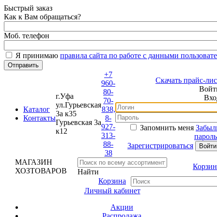
Быстрый заказ
Как к Вам обращаться?
Моб. телефон
Я принимаю
правила сайта по работе с данными пользовате
+7
Скачать прайс-лист
960-
Войти
80-
г.Уфа
Вход
70-
ул.Гурьевская
Каталог
838,
3а к35
Контакты
8-
Гурьевская 3а
927-
Запомнить меня
Забыли
к12
313-
пароль?
88-
Зарегистрироваться
38
МАГАЗИН
Корзина
ХОЗТОВАРОВ
Найти
Корзина
Личный кабинет
Акции
Распродажа