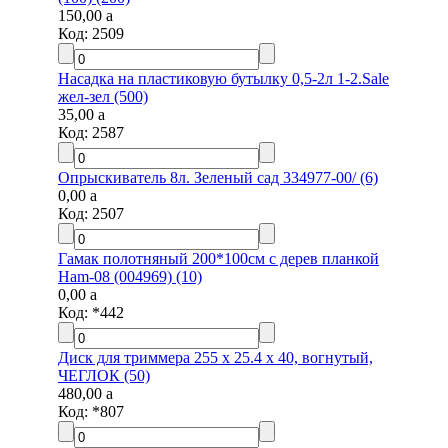
150,00
a
Код:
2509
Насадка на пластиковую бутылку 0,5-2л 1-2.Sale
жел-зел (500)
35,00
a
Код:
2587
Опрыскиватель 8л. Зеленый сад 334977-00/ (6)
0,00
a
Код:
2507
Гамак полотняный 200*100см с дерев планкой
Ham-08 (004969) (10)
0,00
a
Код:
*442
Диск для триммера 255 х 25.4 х 40, вогнутый,
ЧЕГЛОК (50)
480,00
a
Код:
*807