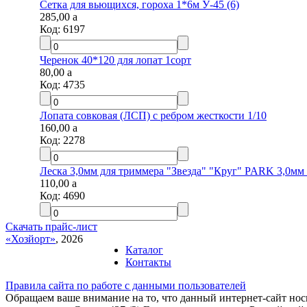
Сетка для вьющихся, гороха 1*6м У-45 (6)
285,00
a
Код:
6197
Черенок 40*120 для лопат 1сорт
80,00
a
Код:
4735
Лопата совковая (ЛСП) с ребром жесткости 1/10
160,00
a
Код:
2278
Леска 3,0мм для триммера "Звезда" "Круг" PARK 3,0мм 1
110,00
a
Код:
4690
Скачать прайс-лист
«Хозйорт»
, 2026
Каталог
Контакты
Правила сайта по работе с данными пользователей
Обращаем ваше внимание на то, что данный интернет-сайт но